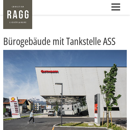
Bü­ro­ge­bäu­de mit Tank­stel­le ASS